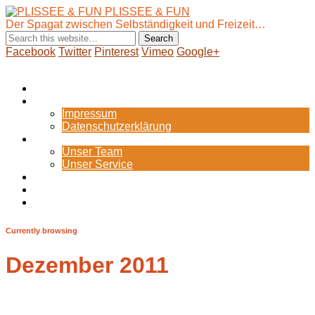
PLISSEE & FUN
Der Spagat zwischen Selbständigkeit und Freizeit…
Facebook
Twitter
Pinterest
Vimeo
Google+
Show Navigation
Hide Navigation
Startseite
Internes
Impressum
Datenschutzerklärung
Portfolio
Unser Team
Unser Service
Blog
Zum Webshop
Bild-Galerie
Currently browsing
Dezember 2011