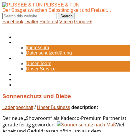
PLISSEE & FUN
Der Spagat zwischen Selbständigkeit und Freizeit…
Facebook
Twitter
Pinterest
Vimeo
Google+
Show Navigation
Hide Navigation
Startseite
Internes
Impressum
Datenschutzerklärung
Portfolio
Unser Team
Unser Service
Blog
Zum Webshop
Bild-Galerie
Sonnenschutz und Diebe
Ladengeschäft
/
Unser Business
description:
Der neue „Showroom“ als Kadecco-Premium Partner ist
gerade fertig geworden.
Viel
Arbeit und Geduld waren nötig, um aus dem