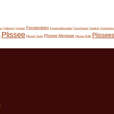
Fensterdeko
en
Faltstore
Fenster
Fensterdekoration
Feuchtraum
Gedicht
Gewerbes
Plissee
Plissee
Plissee Montage
n
Plissee-Team
Plissee Rollo
n