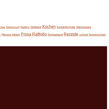
Kochen
chau
Impressum
Kadeco
Klettband
Kontaktformular
Markenware
s
Prosa
Raffrollo
Rezepte
Plissees kleben
Reggaeband
schmal
Sonnenschutz