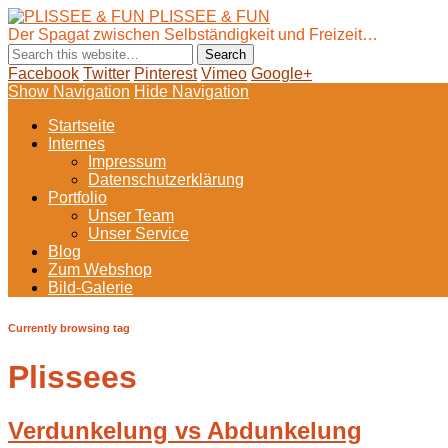
PLISSEE & FUN
Der Spagat zwischen Selbständigkeit und Freizeit…
Facebook
Twitter
Pinterest
Vimeo
Google+
Show Navigation
Hide Navigation
Startseite
Internes
Impressum
Datenschutzerklärung
Portfolio
Unser Team
Unser Service
Blog
Zum Webshop
Bild-Galerie
Currently browsing tag
Plissees
Verdunkelung vs Abdunkelung