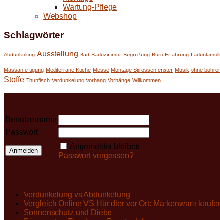
Wartung-Pflege
Webshop
Schlagwörter
Ausstellung
Abdunkelung
Bad
Badezimmer
Begrüßung
Büro
Erfahrung
Fadenlamell
Massanfertigung
Mediterrane Küche
Messe
Montage Sprossenfenster
Musik
ohne bohre
Stoffe
Thunfisch
Verdunkelung
Vorhang
Vorhänge
Willkommen
Login
Benutzername
Passwort
Angemeldet bleiben
Passwort vergessen?
Neueste Beiträge
Verdunkelung vs Abdunkelung
Vergleich Online VS Händler vor Ort: Markenware kaufe
Sonnenschutz und Diebe