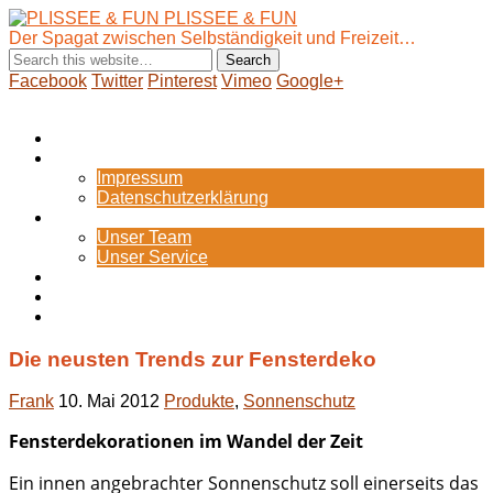
PLISSEE & FUN
Der Spagat zwischen Selbständigkeit und Freizeit…
Facebook
Twitter
Pinterest
Vimeo
Google+
Show Navigation
Hide Navigation
Startseite
Internes
Impressum
Datenschutzerklärung
Portfolio
Unser Team
Unser Service
Blog
Zum Webshop
Bild-Galerie
Die neusten Trends zur Fensterdeko
Frank
10. Mai 2012
Produkte
,
Sonnenschutz
Fensterdekorationen im Wandel der Zeit
Ein innen angebrachter Sonnenschutz soll einerseits das