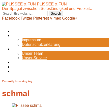
PLISSEE & FUN
Der Spagat zwischen Selbständigkeit und Freizeit…
Facebook
Twitter
Pinterest
Vimeo
Google+
Show Navigation
Hide Navigation
Startseite
Internes
Impressum
Datenschutzerklärung
Portfolio
Unser Team
Unser Service
Blog
Zum Webshop
Bild-Galerie
Currently browsing tag
schmal