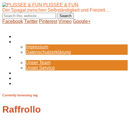
PLISSEE & FUN
Der Spagat zwischen Selbständigkeit und Freizeit…
Facebook
Twitter
Pinterest
Vimeo
Google+
Show Navigation
Hide Navigation
Startseite
Internes
Impressum
Datenschutzerklärung
Portfolio
Unser Team
Unser Service
Blog
Zum Webshop
Bild-Galerie
Currently browsing tag
Raffrollo