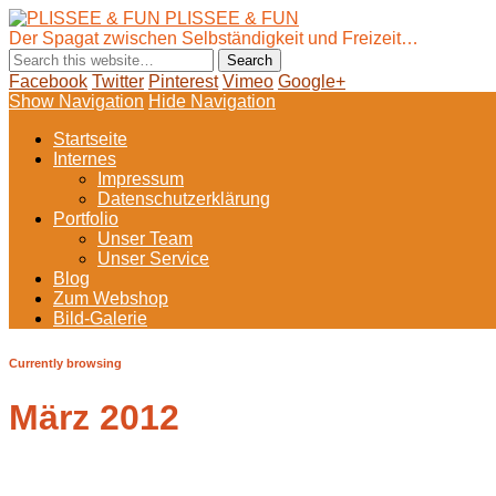
PLISSEE & FUN
Der Spagat zwischen Selbständigkeit und Freizeit…
Facebook
Twitter
Pinterest
Vimeo
Google+
Show Navigation
Hide Navigation
Startseite
Internes
Impressum
Datenschutzerklärung
Portfolio
Unser Team
Unser Service
Blog
Zum Webshop
Bild-Galerie
Currently browsing
März 2012