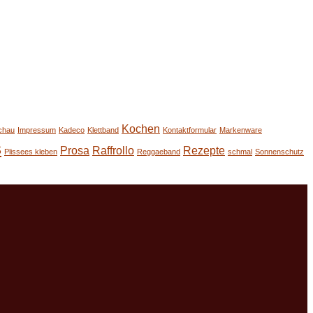
Kochen
chau
Impressum
Kadeco
Klettband
Kontaktformular
Markenware
s
Prosa
Raffrollo
Rezepte
Plissees kleben
Reggaeband
schmal
Sonnenschutz