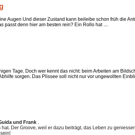
g
 meine Augen Und dieser Zustand kann beileibe schon früh die A
as passt denn hier am besten rein? Ein Rollo hat …
nigen Tage. Doch wer kennt das nicht: beim Arbeiten am Bilds
bhilfe sorgen. Das Plissee soll nicht nur vor ungewollten Einb
Guida und Frank
.
un hat. Der Groove, weil er dazu beiträgt, das Leben zu geniesse
 sein!