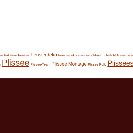
Fensterdeko
en
Faltstore
Fenster
Fensterdekoration
Feuchtraum
Gedicht
Gewerbes
Plissee
Plissee
Plissee Montage
n
Plissee-Team
Plissee Rollo