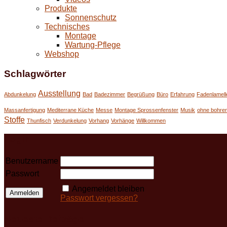
Produkte
Sonnenschutz
Technisches
Montage
Wartung-Pflege
Webshop
Schlagwörter
Ausstellung
Abdunkelung
Bad
Badezimmer
Begrüßung
Büro
Erfahrung
Fadenlamell
Massanfertigung
Mediterrane Küche
Messe
Montage Sprossenfenster
Musik
ohne bohre
Stoffe
Thunfisch
Verdunkelung
Vorhang
Vorhänge
Willkommen
Login
Benutzername
Passwort
Angemeldet bleiben
Passwort vergessen?
Neueste Beiträge