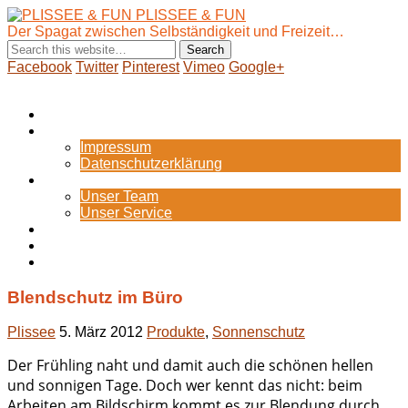
PLISSEE & FUN
Der Spagat zwischen Selbständigkeit und Freizeit…
Facebook
Twitter
Pinterest
Vimeo
Google+
Show Navigation
Hide Navigation
Startseite
Internes
Impressum
Datenschutzerklärung
Portfolio
Unser Team
Unser Service
Blog
Zum Webshop
Bild-Galerie
Blendschutz im Büro
Plissee
5. März 2012
Produkte
,
Sonnenschutz
Der Frühling naht und damit auch die schönen hellen
und sonnigen Tage. Doch wer kennt das nicht: beim
Arbeiten am Bildschirm kommt es zur Blendung durch