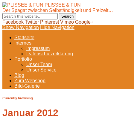
PLISSEE & FUN
Der Spagat zwischen Selbständigkeit und Freizeit…
Facebook
Twitter
Pinterest
Vimeo
Google+
Show Navigation
Hide Navigation
Startseite
Internes
Impressum
Datenschutzerklärung
Portfolio
Unser Team
Unser Service
Blog
Zum Webshop
Bild-Galerie
Currently browsing
Januar 2012