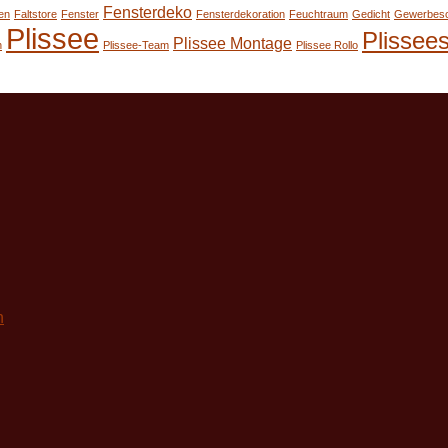
Fensterdeko
en
Faltstore
Fenster
Fensterdekoration
Feuchtraum
Gedicht
Gewerbes
Plissee
Plissee
Plissee Montage
n
Plissee-Team
Plissee Rollo
n