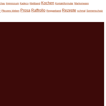
Kochen
chau
Impressum
Kadeco
Klettband
Kontaktformular
Markenware
s
Prosa
Raffrollo
Rezepte
Plissees kleben
Reggaeband
schmal
Sonnenschutz