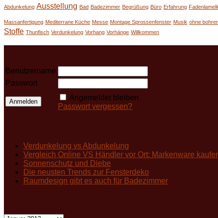
Ausstellung
Abdunkelung
Bad
Badezimmer
Begrüßung
Büro
Erfahrung
Fadenlamell
Massanfertigung
Mediterrane Küche
Messe
Montage Sprossenfenster
Musik
ohne bohre
Stoffe
Thunfisch
Verdunkelung
Vorhang
Vorhänge
Willkommen
Login
Benutzername
Passwort
Angemeldet bleiben
Passwort vergessen?
Neueste Beiträge
Verdunkelung vs Abdunkelung
Vergleich Online VS Händler vor Ort: Markenware kaufe
Sonnenschutz und Diebe
Die neusten Trends zur Fensterdeko
Raumdesign gibt es auch für Badezimmer
Archiv
Archiv