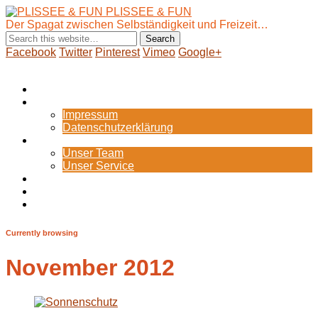
PLISSEE & FUN
Der Spagat zwischen Selbständigkeit und Freizeit…
Facebook
Twitter
Pinterest
Vimeo
Google+
Show Navigation
Hide Navigation
Startseite
Internes
Impressum
Datenschutzerklärung
Portfolio
Unser Team
Unser Service
Blog
Zum Webshop
Bild-Galerie
Currently browsing
November 2012